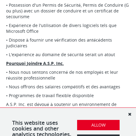
• Possession d'un Permis de Sécurité, Permis de Conduire (G
ou plus) avec un dossier de conduire et un certificat de
secourisme
• Expérience de l'utilisation de divers logiciels tels que
Microsoft Office
• Dispose à fournir une vérification des antécédents
judiciaires
• L'expérience au domaine de sécurité serait un atout
Pourquoi Joindre A.S.P. Inc.
• Nous nous sentons concerné de nos employés et leur
réussite professionnelle
• Nous offrons des salaires compétitifs et des avantages
• Programmes de travail flexible disponible
A.S.P. Inc. est dévoué à soutenir un environnement de
travail divers. Nous encourageons les candidats qualifies
sans discrimination vers la race, identité sexuelle, couleur,
sexe, état civil/situation familiale, citoyenneté, religion, âge,
This website uses
ALLOW
statut d'aborigène, etc. pour postuler.
cookies and other
analytics technologies.